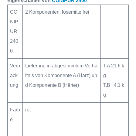
Eigenschaften von
CONIPUR 2400
CO
2 Komponenten, lösemittelfrei
NIP
UR
240
0
Verp
Lieferung in abgestimmtem Verhä
T.A 21.6 k
ack
ltnis von Komponente A (Harz) un
g
ung
d Komponente B (Härter)
T.B 4.1 k
g
Farb
rot
e