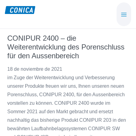
Skip
Skip
to
to
CONICA
Sport-,
main
footer
AG
Playground-
content
und
CONIPUR 2400 – die
Functional
Weiterentwicklung des Porenschluss
Flooring
für den Aussenbereich
Beläge
18 de noviembre de 2021
im Zuge der Weiterentwicklung und Verbesserung
unserer Produkte freuen wir uns, Ihnen unseren neuen
Porenschluss, CONIPUR 2400, für den Aussenbereich
vorstellen zu können. CONIPUR 2400 wurde im
Sommer 2021 auf den Markt gebracht und ersetzt
nachhaltig das bisherige Produkt CONIPUR 203 in den
bewährten Laufbahnbelagssystemen CONIPUR SW