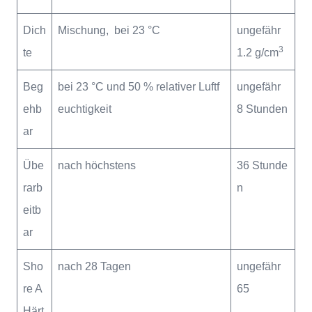
Dich
Mischung, bei 23 °C
ungefähr
3
te
1.2 g/cm
Beg
bei 23 °C und 50 % relativer Luftf
ungefähr
ehb
euchtigkeit
8 Stunden
ar
Übe
nach höchstens
36 Stunde
rarb
n
eitb
ar
Sho
nach 28 Tagen
ungefähr
re A
65
Härt