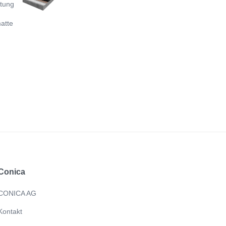
htung
atte
Conica
CONICA AG
Kontakt