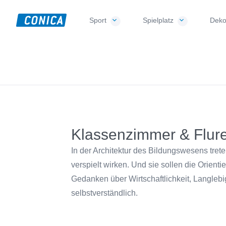
Skip
Skip
Skip
to
to
to
Sport
Spielplatz
Deko
CONICA
primary
main
footer
Sport-,
AG
navigation
content
Playground-
und
Functional
Flooring
Beläge
Klassenzimmer & Flur
In der Architektur des Bildungswesens tre
verspielt wirken. Und sie sollen die Orient
Gedanken über Wirtschaftlichkeit, Langleb
selbstverständlich.