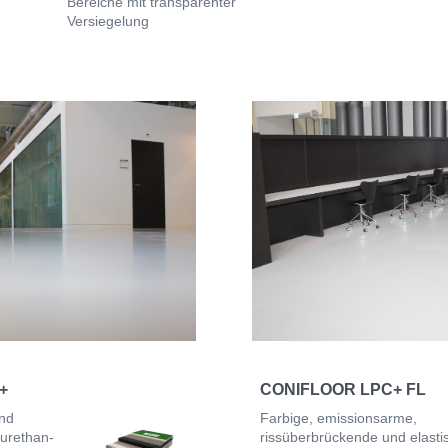
Bereiche mit transparenter
Versiegelung
+
CONIFLOOR LPC+ FL
und
Farbige, emissionsarme,
urethan-
rissüberbrückende und elasti