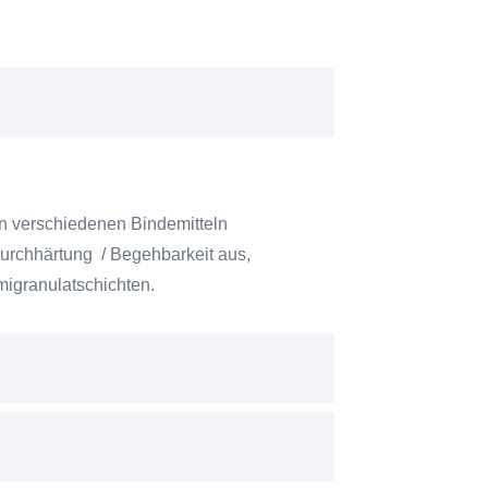
on verschiedenen Bindemitteln
rchhärtung / Begehbarkeit aus,
migranulatschichten.