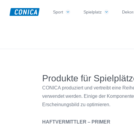
Skip
Skip
Skip
to
to
to
Sport
Spielplatz
Dekora
CONICA
primary
main
footer
Sport-,
AG
navigation
content
Playground-
und
Functional
Flooring
Beläge
Produkte für Spielplät
CONICA produziert und vertreibt eine Reih
verwendet werden. Einige der Komponente
Erscheinungsbild zu optimieren.
HAFTVERMITTLER – PRIMER