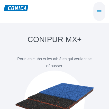
Skip
Skip
to
to
CONICA
Sport-,
main
footer
AG
Playground-
content
und
Functional
CONIPUR MX+
Flooring
Beläge
Pour les clubs et les athlètes qui veulent se
dépasser.