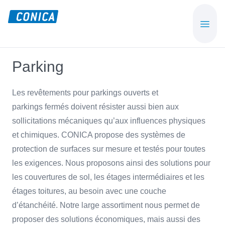
Skip
Skip
to
to
CONICA
Sport-,
main
footer
AG
Playground-
content
und
Parking
Functional
Flooring
Les revêtements pour parkings ouverts et
Beläge
parkings fermés doivent résister aussi bien aux
sollicitations mécaniques qu’aux influences physiques
et chimiques. CONICA propose des systèmes de
protection de surfaces sur mesure et testés pour toutes
les exigences. Nous proposons ainsi des solutions pour
les couvertures de sol, les étages intermédiaires et les
étages toitures, au besoin avec une couche
d’étanchéité. Notre large assortiment nous permet de
proposer des solutions économiques, mais aussi des