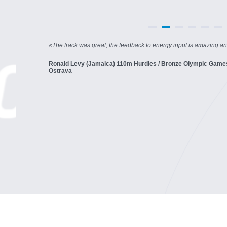
«
The track was great, the feedback to energy input is amazing an
Ronald Levy (Jamaica) 110m Hurdles / Bronze Olympic Games 
Ostrava