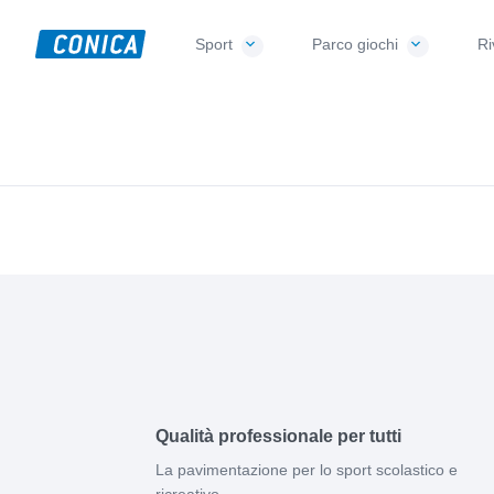
Skip
Skip
Skip
to
to
to
Sport
Parco giochi
Ri
CONICA
primary
main
footer
Sport-,
AG
navigation
content
Playground-
und
Functional
Flooring
Beläge
Qualità professionale per tutti
La pavimentazione per lo sport scolastico e