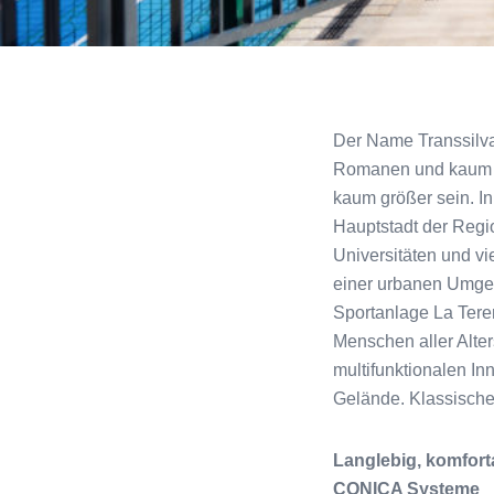
Der Name Transsilva
Romanen und kaum be
kaum größer sein. Inm
Hauptstadt der Regio
Universitäten und vi
einer urbanen Umgebu
Sportanlage La Terenu
Menschen aller Alter
multifunktionalen I
Gelände. Klassische
Langlebig, komforta
CONICA Systeme