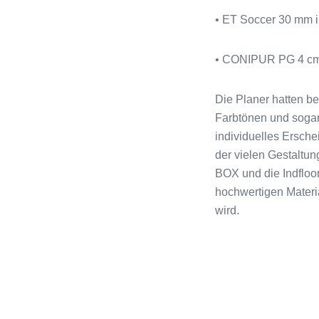
• ET Soccer 30 mm
• CONIPUR PG 4 c
Die Planer hatten be
Farbtönen und sogar
individuelles Ersche
der vielen Gestaltu
BOX und die Indfloo
hochwertigen Materia
wird.