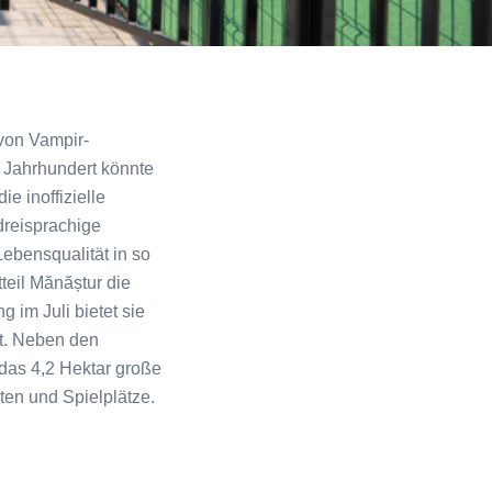
von Vampir-
 Jahrhundert könnte
e inoffizielle
dreisprachige
ebensqualität in so
teil Mănăștur die
g im Juli bietet sie
rt. Neben den
das 4,2 Hektar große
ten und Spielplätze.