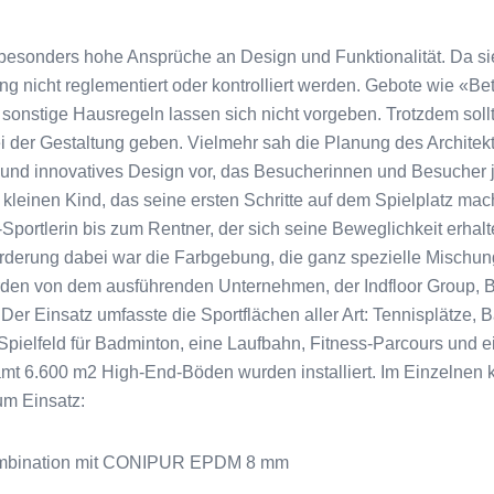
besonders hohe Ansprüche an Design und Funktionalität. Da sie
ng nicht reglementiert oder kontrolliert werden. Gebote wie «Bet
sonstige Hausregeln lassen sich nicht vorgeben. Trotzdem soll
 der Gestaltung geben. Vielmehr sah die Planung des Architek
 und innovatives Design vor, das Besucherinnen und Besucher j
 kleinen Kind, das seine ersten Schritte auf dem Spielplatz mach
Sportlerin bis zum Rentner, der sich seine Beweglichkeit erhal
derung dabei war die Farbgebung, die ganz spezielle Mischu
rden von dem ausführenden Unternehmen, der Indfloor Group,
er Einsatz umfasste die Sportflächen aller Art: Tennisplätze, 
n Spielfeld für Badminton, eine Laufbahn, Fitness-Parcours und 
amt 6.600 m2 High-End-Böden wurden installiert. Im Einzelnen
m Einsatz:
ombination mit CONIPUR EPDM 8 mm