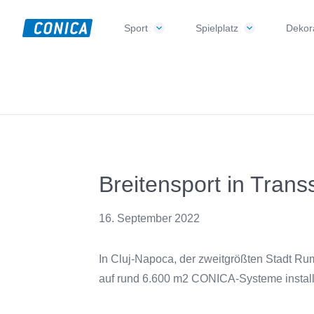
Skip
Skip
Skip
to
to
to
Sport
Spielplatz
Dekora
CONICA
primary
main
footer
Sport-,
AG
navigation
content
Playground-
und
Functional
Flooring
Beläge
Breitensport in Trans
16. September 2022
In Cluj-Napoca, der zweitgrößten Stadt Ru
auf rund 6.600 m2 CONICA-Systeme installi