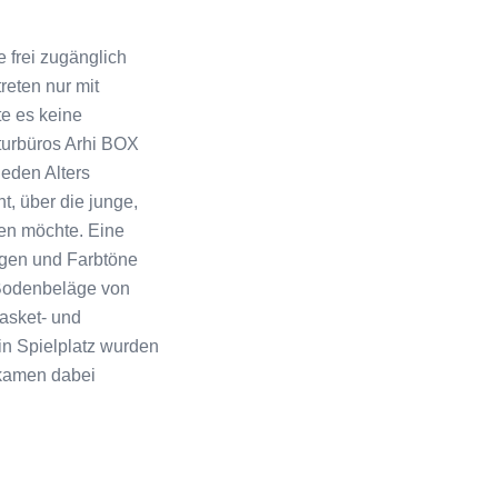
 frei zugänglich
reten nur mit
te es keine
turbüros Arhi BOX
eden Alters
t, über die junge,
ten möchte. Eine
ngen und Farbtöne
 Bodenbeläge von
Basket- und
ein Spielplatz wurden
 kamen dabei