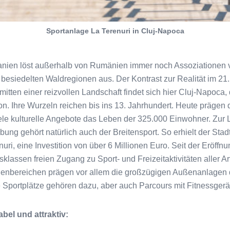
Sportanlage La Terenuri in Cluj-Napoca
nien löst außerhalb von Rumänien immer noch Assoziationen 
siedelten Waldregionen aus. Der Kontrast zur Realität im 21.
itten einer reizvollen Landschaft findet sich hier Cluj-Napoca, di
n. Ihre Wurzeln reichen bis ins 13. Jahrhundert. Heute prägen 
ele kulturelle Angebote das Leben der 325.000 Einwohner. Zur L
ng gehört natürlich auch der Breitensport. So erhielt der Stadt
ri, eine Investition von über 6 Millionen Euro. Seit der Eröffnun
sklassen freien Zugang zu Sport- und Freizeitaktivitäten aller A
nnenbereichen prägen vor allem die großzügigen Außenanlagen 
 Sportplätze gehören dazu, aber auch Parcours mit Fitnessgerä
bel und attraktiv: