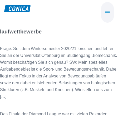
Skip
Skip
to
to
CONICA
Sport-,
main
footer
AG
Playground-
content
und
laufwettbewerbe
Functional
Flooring
Frage: Seit dem Wintersemester 2020/21 forschen und lehren
Beläge
Sie an der Universität Offenburg im Studiengang Biomechanik.
Womit beschäftigen Sie sich genau? SW: Mein spezielles
Aufgabengebiet ist die Sport- und Bewegungsmechanik. Dabei
liegt mein Fokus in der Analyse von Bewegungsabläufen
sowie den dabei entstehenden Belastungen von biologischen
Strukturen (z.B. Muskeln und Knochen). Wir stellen uns zum
[…]
Das Finale der Diamond League war mit vielen Rekorden