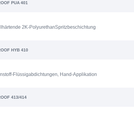
ROOF PUA 401
ellhärtende 2K-PolyurethanSpritzbeschichtung
PROOF HYB 410
rnstoff-Flüssigabdichtungen, Hand-Applikation
ROOF 413/414