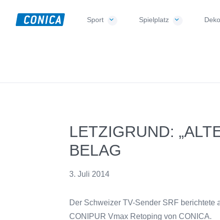
Skip
Skip
Skip
to
to
to
Sport
Spielplatz
Deko
CONICA
primary
main
footer
Sport-,
AG
navigation
content
Playground-
und
Functional
Flooring
Beläge
LETZIGRUND: „ALT
BELAG
3. Juli 2014
Der Schweizer TV-Sender SRF berichtete am
CONIPUR Vmax Retoping von CONICA.