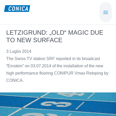
Skip
Skip
to
to
CONICA
Sport-,
main
footer
AG
Playground-
content
und
LETZIGRUND: „OLD“ MAGIC DUE
Functional
TO NEW SURFACE
Flooring
Beläge
3 Luglio 2014
The Swiss TV station SRF reported in its broadcast
“Einstein” on 03.07.2014 of the installation of the new
high performance flooring CONIPUR Vmax Retoping by
CONICA.