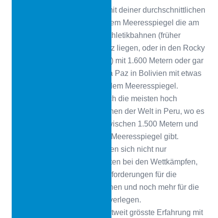
Man würde vermuten, dass mit deiner durchschnittlichen
Höhe von 600 Metern über dem Meeresspiegel die am
höchsten gelegenen Leichtathletikbahnen (früher
Tartanbahnen) in der Schweiz liegen, oder in den Rocky
Mountains in Colorado (USA) mit 1.600 Metern oder gar
im berühmten Stadion von La Paz in Bolivien mit etwas
mehr als 3.500 Metern über dem Meeresspiegel.
Tatsächlich aber befinden sich die meisten hoch
gelegenen Leichtathletikbahnen der Welt in Peru, wo es
zahlreiche Athletikbahnen zwischen 1.500 Metern und
über 4.000 Metern über dem Meeresspiegel gibt.
In diesen Höhenlagen ergeben sich nicht nur
Schwierigkeiten für die Athleten bei den Wettkämpfen,
sondern auch grosse Herausforderungen für die
Hersteller von Kunststoffbahnen und noch mehr für die
Techniker, die diese Beläge verlegen.
CONICA verfügt über die weltweit grösste Erfahrung mit