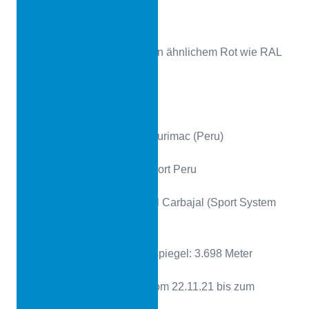
Technische Details:
System: CONIPUR SW in ähnlichem Rot wie RAL
3016
Systemhöhe: 14 mm
Ort: Challhuahuacho, Apurimac (Peru)
Vertriebspartner: GABSport Peru
Chef- Installateur: Miguel Carbajal (Sport System
Peru)
Meter über dem Meeresspiegel: 3.698 Meter
Datum der Verlegung: Vom 22.11.21 bis zum
08.12.21