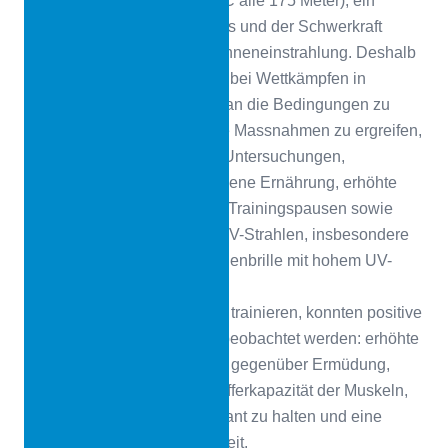
Temperaturrückgang (ca. 1° C alle 175 Meter), ein
Rückgang des Wasserdampfs und der Schwerkraft
sowie eine Zunahme der Sonneneinstrahlung. Deshalb
ist es notwendig, den Körper bei Wettkämpfen in
grossen Höhen schrittweise an die Bedingungen zu
gewöhnen und verschiedene Massnahmen zu ergreifen,
wie z. B. vorherige ärztliche Untersuchungen,
regelmässige und ausgewogene Ernährung, erhöhte
Flüssigkeitszufuhr und mehr Trainingspausen sowie
einen stärkeren Schutz vor UV-Strahlen, insbesondere
durch das Tragen einer Sonnenbrille mit hohem UV-
Schutz.
Bei Athleten, die in der Höhe trainieren, konnten positive
körperliche Veränderungen beobachtet werden: erhöhte
Ausdauer, grössere Toleranz gegenüber Ermüdung,
verbesserte intrazelluläre Pufferkapazität der Muskeln,
die Fähigkeit, die Kraft konstant zu halten und eine
verbesserte Erholungsfähigkeit.