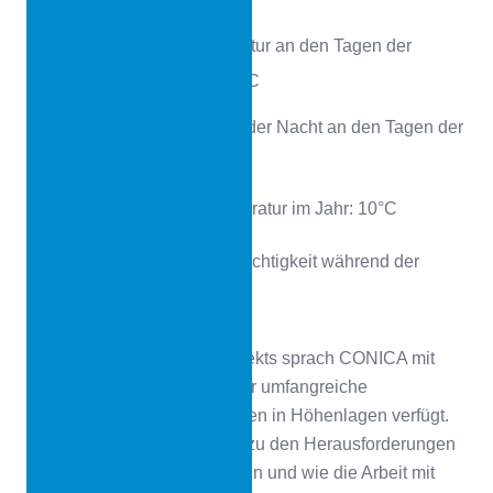
Maximale Tagestemperatur an den Tagen der
Verlegung: 15°C bis 23°C
Minimale Temperatur in der Nacht an den Tagen der
Verlegung: 2°C bis 7°C
Durchschnittliche Temperatur im Jahr: 10°C
Durchschnittliche Luftfeuchtigkeit während der
Verlegung: 61 % – 70 %
Nach Abschluss dieses Projekts sprach CONICA mit
Miguel Carbajal welcher über umfangreiche
Erfahrungen über Verlegungen in Höhenlagen verfügt.
Er erzählte seine Eindrücke zu den Herausforderungen
bei der Arbeit in diesen Höhen und wie die Arbeit mit