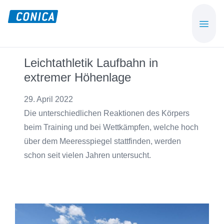
Skip
Skip
to
to
CONICA
Sport-,
main
footer
AG
Playground-
content
und
Leichtathletik Laufbahn in
Functional
extremer Höhenlage
Flooring
Beläge
29. April 2022
Die unterschiedlichen Reaktionen des Körpers
beim Training und bei Wettkämpfen, welche hoch
über dem Meeresspiegel stattfinden, werden
schon seit vielen Jahren untersucht.