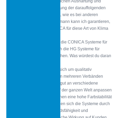
wurde der Prozess der natürlichen Aushärtung und
Verarbeitung bei der Anbringung der darauffolgenden
Schichten nicht beeinträchtig, wie es bei anderen
Marken der Fall ist. Als Fachmann kann ich garantieren,
dass die Produkte von CONICA für diese Art von Klima
sehr gut geeignet sind.
CONICA
Sie kennen sowohl die CONICA Systeme für
Leichtathletikbahnen als auch die HG Systeme für
Hallen und Multifunktionsflächen. Was würdest du daran
besonders hervorheben?
Miguel Carbajal
Es handelt sich um qualitativ
hochwertige Systeme, die von mehreren Verbänden
zertifiziert sind, die sich sehr gut an verschiedene
klimatische Bedingungen auf der ganzen Welt anpassen
und die in extremen Klimazonen eine hohe Farbstabilität
aufweisen. Außerdem zeichnen sich die Systeme durch
ihre mechanische Widerstandsfähigkeit und
Langlebigkeit sowie die optische Wirkung auf Kunden