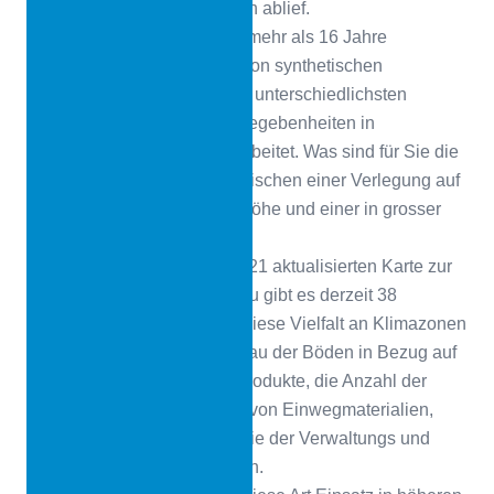
den Systemen und Produkten ablief.
CONICA
Miguel, Sie haben mehr als 16 Jahre
Erfahrung in der Verlegung von synthetischen
Sportböden und haben unter unterschiedlichsten
klimatischen und örtlichen Gegebenheiten in
verschiedenen Ländern gearbeitet. Was sind für Sie die
wichtigsten Unterschiede zwischen einer Verlegung auf
Meereshöhe oder geringer Höhe und einer in grosser
Höhe?
Miguel Carbajal
Laut der 2021 aktualisierten Karte zur
Klimaklassifizierung von Peru gibt es derzeit 38
verschiedene Klimazonen. Diese Vielfalt an Klimazonen
bedeutet, dass sich der Einbau der Böden in Bezug auf
die Aushärtungszeiten der Produkte, die Anzahl der
Mitarbeiter, die Verwendung von Einwegmaterialien,
Maschinen und Geräten sowie der Verwaltungs und
Betriebskosten unterscheiden.