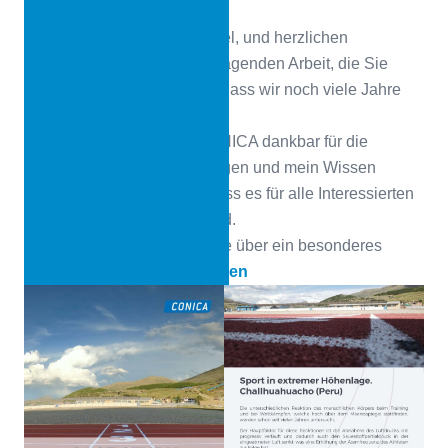
unterstützt zu werden.
CONICA
Vielen Dank, Miguel, und herzlichen
Glückwunsch zu der hervorragenden Arbeit, die Sie
geleistet haben. Wir hoffen, dass wir noch viele Jahre
zusammenarbeiten können.
Miguel Carbajal
Ich bin CONICA dankbar für die
Möglichkeit, meine Erfahrungen und mein Wissen
weiterzugeben und hoffe, dass es für alle Interessierten
von großem Nutzen sein wird.
Sehen Sie sich die Fallstudie über ein besonderes
Projekt an.
PDF herunterladen