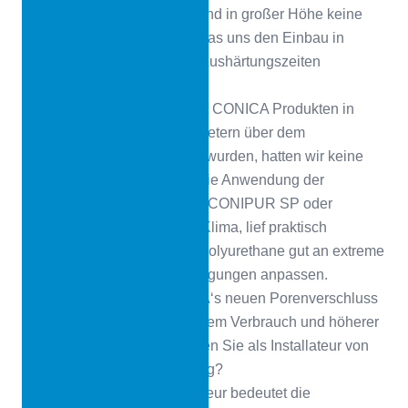
klimatischen Bedingungen und in großer Höhe keine
Veränderungen aufzeigen, was uns den Einbau in
Bezug auf Anwendung und Aushärtungszeiten
bedeutend erleichtert.
Bei den Verlegungen, die mit CONICA Produkten in
Höhen von mehr als 3 600 Metern über dem
Meeresspiegel durchgeführt wurden, hatten wir keine
größeren Schwierigkeiten. Die Anwendung der
verschiedenen Systeme wie CONIPUR SP oder
CONIPUR SW in dieser Art Klima, lief praktisch
reibungslos ab, da sich die Polyurethane gut an extreme
Klimaverhältnisse und Bedingungen anpassen.
CONICA
Sie haben CONICA‘s neuen Porenverschluss
CONIPUR 2400 mit geringerem Verbrauch und höherer
Viskosität getestet. Was halten Sie als Installateur von
der neuen Zusammensetzung?
M
iguel Carbajal
Als Installateur bedeutet die