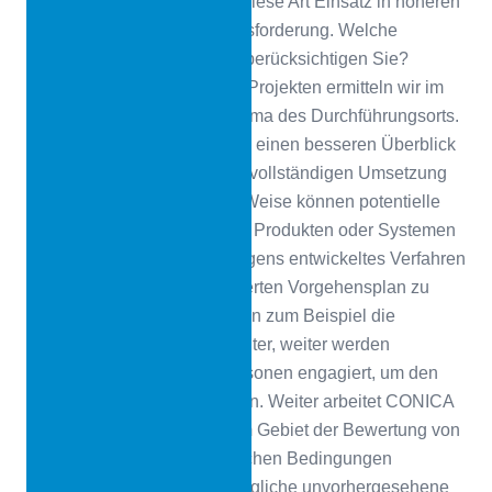
CONICA
Als Installateur ist diese Art Einsatz in höheren
Lagen sicherlich eine Herausforderung. Welche
zusätzlichen Überlegungen berücksichtigen Sie?
Miguel Carbajal
Bei diesen Projekten ermitteln wir im
Voraus die Höhe und das Klima des Durchführungsorts.
Diese Analyse verschafft uns einen besseren Überblick
über die Risiken, die bei der vollständigen Umsetzung
auftreten können. Auf diese Weise können potentielle
Schäden an den installierten Produkten oder Systemen
vermieden werden. Unser eigens entwickeltes Verfahren
hilft uns dabei, einen detaillierten Vorgehensplan zu
verfolgen. Wir berücksichtigen zum Beispiel die
Akklimatisierung der Mitarbeiter, weiter werden
zusätzlich einheimische Personen engagiert, um den
Höhennachteil auszugleichen. Weiter arbeitet CONICA
mit lokalen Experten auf dem Gebiet der Bewertung von
Veränderungen von klimatischen Bedingungen
zusammen. Das hilft uns, mögliche unvorhergesehene