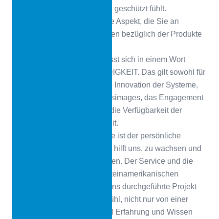
CONICA Systeme sicher und geschützt fühlt.
CONICA
Gibt es noch andere Aspekt, die Sie an
CONICA hervorheben möchten bezüglich der Produkte
oder des Services?
Miguel Carbajal
CONICA lässt sich in einem Wort
zusammenfassen BESTÄNDIGKEIT. Das gilt sowohl für
die Qualität der Produkte, die Innovation der Systeme,
die Pflege des Unternehmensimages, das Engagement
für die Umwelt und als auch die Verfügbarkeit der
Produkte innerhalb kurzer Zeit.
Als Installateur und als Kunde ist der persönliche
Service sehr wichtig, denn er hilft uns, zu wachsen und
mehr über CONICA zu erfahren. Der Service und die
Beratung, die wir von dem lateinamerikanischen
Verkaufsleiter für jedes von uns durchgeführte Projekt
erhalten, geben uns das Gefühl, nicht nur von einer
Marke, sondern auch von viel Erfahrung und Wissen