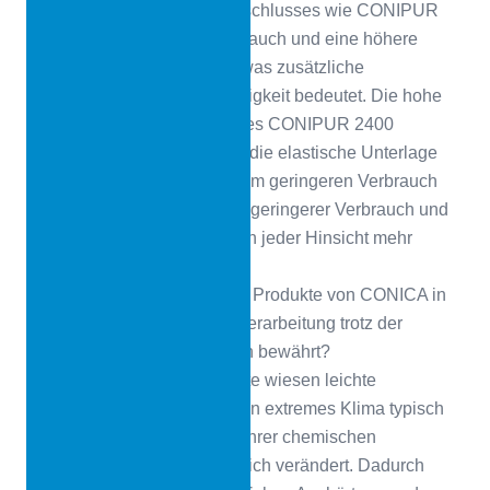
Anwendung eines Porenverschlusses wie CONIPUR
2400 einen geringeren Verbrauch und eine höhere
Produktion beim Auftragen, was zusätzliche
Produktivität und Geschwindigkeit bedeutet. Die hohe
Viskosität des Porenschlusses CONIPUR 2400
bedeutet, dass er weniger in die elastische Unterlage
eintritt, was ebenfalls zu einem geringeren Verbrauch
führt. Diese beiden Faktoren geringerer Verbrauch und
höhere Viskosität bedeuten in jeder Hinsicht mehr
Wirtschaftlichkeit.
CONICA
Wie haben sich die Produkte von CONICA in
Bezug auf Aushärtung und Verarbeitung trotz der
widrigen Arbeitsbedingungen bewährt?
Miguel Carbajal
Die Produkte wiesen leichte
Veränderungen auf, die für ein extremes Klima typisch
sind, aber sie haben sich in ihrer chemischen
Beschaffenheit nicht wesentlich verändert. Dadurch