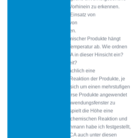
Wetterveränderungen zu im Vorhinein zu erkennen.
Dies wird ergänzt durch den Einsatz von
Wettervorhersagen mit Hilfe von
Geolokalisierungsprogrammen.
CONICA
Das Verhalten chemischer Produkte hängt
auch von der Höhe und der Temperatur ab. Wie ordnen
Sie die Produkte von CONICA in dieser Hinsicht ein?
Erleichtern sie Ihnen die Arbeit?
Miguel Carbajal
Es gibt tatsächlich eine
unterschiedliche chemische Reaktion der Produkte, je
nach Klimazone. Es handelt sich um einen mehrstufigen
Einbauprozess, bei dem diverse Produkte angewendet
werden und verschiedene Anwendungsfenster zu
berücksichtigen sind. Dabei spielt die Höhe eine
entscheidende Rolle bei der chemischen Reaktion und
der Aushärtungszeit. Als Fachmann habe ich festgestellt,
dass die Produkte von CONICA auch unter diesen