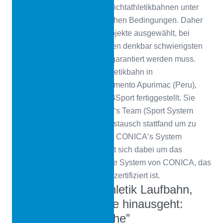
zertifizierten Systemen für Leichtathletikbahnen unter
unterschiedlichsten klimatischen Bedingungen. Daher
wurden sie für zahlreiche Projekte ausgewählt, bei
denen die Verlegung unter den denkbar schwierigsten
Bedingungen bewältigt und garantiert werden muss.
Kürzlich wurde die Leichtathletikbahn in
Challhuahuacho, im Departamento Apurimac (Peru),
durch CONICA‘s Kunde GABSport fertiggestellt. Sie
wurde durch Miguel Carbajal‘s Team (Sport System
Peru) verlegt, mit dem ein Austausch stattfand um zu
erfahren, wie zufrieden er mit CONICA‘s System
CONIPUR SW ist. Es handelt sich dabei um das
beliebteste vor Ort gegossene System von CONICA, das
natürlich von World Athletics zertifiziert ist.
Eine neue Leichtathletik Laufbahn,
die über das Übliche hinausgeht:
„CONICA in der Höhe”