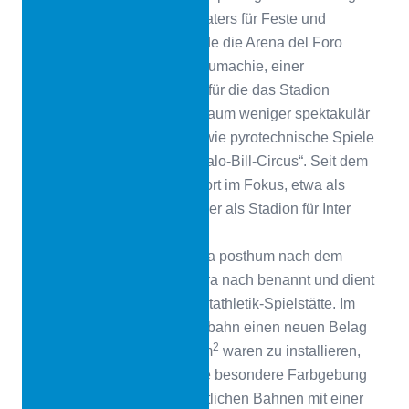
Bau in Form eines Amphitheaters für Feste und
Feierlichkeiten. Eröffnet wurde die Arena del Foro
Bonaparte 1807 mit einer Naumachie, einer
nachgestellten Seeschlacht, für die das Stadion
kurzerhand geflutet wurde. Kaum weniger spektakulär
waren viele weitere Events, wie pyrotechnische Spiele
oder die Wildwestshow „Buffalo-Bill-Circus“. Seit dem
20. Jahrhundert steht der Sport im Fokus, etwa als
Endpunkt des Giro d’Italia oder als Stadion für Inter
Mailand und AC Mailand.
Im Jahr 2002 wurde die Arena posthum nach dem
Sportjournalisten Gianni Brera nach benannt und dient
heute überwiegend als Leichtathletik-Spielstätte. Im
Sommer 2020 sollte die Laufbahn einen neuen Belag
2
erhalten. Insgesamt 10.665 m
waren zu installieren,
wobei vom Auftraggeber eine besondere Farbgebung
gewünscht wurde: Die eigentlichen Bahnen mit einer