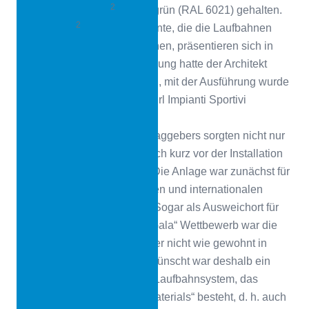
2
Fläche von 6925 m
sind in grün (RAL 6021) gehalten.
2
Die 3.738 m
großen Segmente, die die Laufbahnen
vom zentralen Spielfeld trennen, präsentieren sich in
orange (RAL 2008). Die Planung hatte der Architekt
Stefano Longhi übernommen, mit der Ausführung wurde
das Unternehmen Tipiesse Srl Impianti Sportivi
beauftragt.
Die Anforderungen des Auftraggebers sorgten nicht nur
bei der Planung, sondern auch kurz vor der Installation
für einige Überraschungen. Die Anlage war zunächst für
die Austragung von nationalen und internationalen
Wettbewerben vorgesehen. Sogar als Ausweichort für
den renommierten „Golden Gala“ Wettbewerb war die
Arena im Gespräch, als dieser nicht wie gewohnt in
Rom stattfinden konnte. Gewünscht war deshalb ein
World Athletics zertifiziertes Laufbahnsystem, das
ausschließlich aus „Virgin Materials“ besteht, d. h. auch