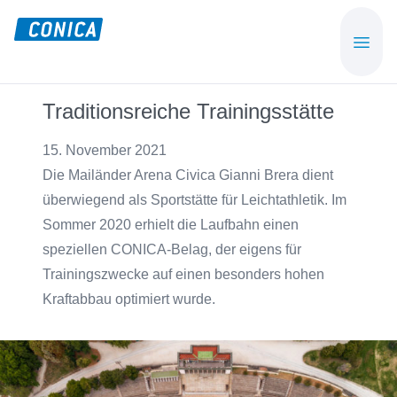
Skip
Skip
to
to
CONICA
Sport-,
main
footer
AG
Playground-
content
und
Traditionsreiche Trainingsstätte
Functional
Flooring
15. November 2021
Beläge
Die Mailänder Arena Civica Gianni Brera dient
überwiegend als Sportstätte für Leichtathletik. Im
Sommer 2020 erhielt die Laufbahn einen
speziellen CONICA-Belag, der eigens für
Trainingszwecke auf einen besonders hohen
Kraftabbau optimiert wurde.