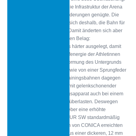
Es stellte sich heraus, dass die Infrastruktur der Arena
nicht den Wettbewerbs-Anforderungen genügte. Die
Verantwortlich entschlossen sich deshalb, die Bahn für
Trainingszwecke zu nutzen. Damit änderten sich aber
auch die Anforderungen an den Belag:
Wettkampfbahnen sind etwas härter ausgelegt, damit
möglichst wenig von der Laufenergie der Athletinnen
und Athleten durch eine Verformung des Untergrunds
absorbiert wird. Der Fuß soll wie von einer Sprungfeder
weiterkatapultiert werden. Trainingsbahnen dagegen
sollen etwas weicher und damit gelenkschonender
ausfallen, um den Bewegungsapparat auch bei einem
langen Trainingstag nicht zu überlasten. Deswegen
wünschten sich die Auftraggeber eine erhöhte
Kraftreduktion als bei CONIPUR SW standardmäßig
vorgesehen. Die Spezialisten von CONICA erreichten
dies mit einer Kombination aus einer dickeren, 12 mm