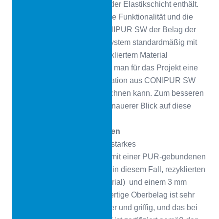
kein rezykliertes Granulat in der Elastikschicht enthält.
Was die Anforderungen an die Funktionalität und die
Farbgebung betrifft, war CONIPUR SW der Belag der
Wahl. Allerdings ist dieses System standardmäßig mit
einer Elastikschicht aus rezykliertem Material
ausgestattet. Deshalb wählte man für das Projekt eine
Lösung, die man als Kombination aus CONIPUR SW
und CONIPUR EPDM bezeichnen kann. Zum besseren
Verständnis lohnt sich ein genauerer Blick auf diese
Systeme.
Das Beste aus beiden Welten
CONIPUR SW ist ein13 mm starkes
Polyurethanlaufbahnsystem mit einer PUR-gebundenen
Elastikschicht auf Basis von, in diesem Fall, rezyklierten
technical EPDM (Virgin Material) und einem 3 mm
PUR-Oberbelag. Der hochwertige Oberbelag ist sehr
widerstandsfähig, rutschsicher und griffig, und das bei