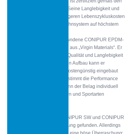
jedem Wetter. CONIPUR SW ist zertifiziert gemäß den
World Athletics Vorschriften. Seine Langlebigkeit und
die damit verbundenen geringeren Lebenszykluskosten
machen ihn zu einem Laufbahnsystem auf höchstem
Niveau.
Der 13 mm starke, PUR-gebundene CONIPUR EPDM-
Belag besteht ausschließlich aus „Virgin Materials“. Er
zeichnet sich durch höchste Qualität und Langlebigkeit
aus. Durch den einschichtigen Aufbau kann er
besonders zügig und damit kostengünstig eingebaut
werden. Die Schichtdicke bestimmt die Performance
und Schutzfunktion, somit kann der Belag individuell
den Bedürfnissen von Nutzern und Sportarten
angepasst werden.
Flexibel zum Ziel
Mit der Kombination aus CONIPUR SW und CONIPUR
EPDM schien die ideale Lösung gefunden. Allerdings
gab es während der Planung eine böse Überraschung: