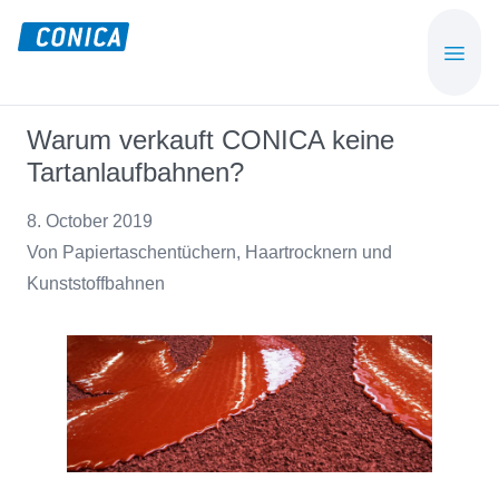
Skip
Skip
to
to
CONICA
Sport-,
main
footer
AG
Playground-
content
und
Warum verkauft CONICA keine
Functional
Tartanlaufbahnen?
Flooring
Beläge
8. October 2019
Von Papiertaschentüchern, Haartrocknern und
Kunststoffbahnen